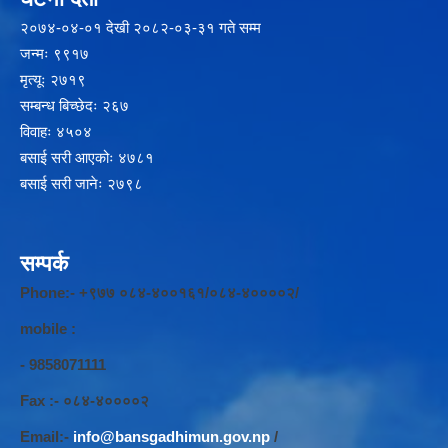
२‍०७४-०४-०१ देखी २०८२-०३-३१ गते सम्म
जन्मः ९९१७
मृत्यूः २७१९
सम्बन्ध बिच्छेदः २६७
विवाहः ४५०४
बसाई सरी आएकोः ४७८१
बसाई सरी जानेः २७९८
सम्पर्क
Phone:- +९७७ ०८४-४००१६१/०८४-४००००२/
mobile :
- 9858071111
Fax :- ०८४-४००००२
Email:-
info@bansgadhimun.gov.np
/