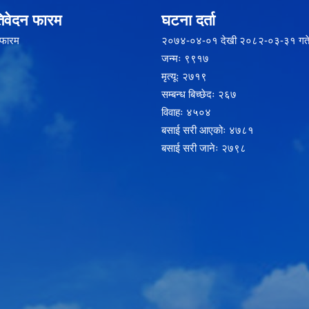
िवेदन फारम
घटना दर्ता
 फारम
२‍०७४-०४-०१ देखी २०८२-०३-३१ गते
जन्मः ९९१७
मृत्यूः २७१९
सम्बन्ध बिच्छेदः २६७
विवाहः ४५०४
बसाई सरी आएकोः ४७८१
बसाई सरी जानेः २७९८