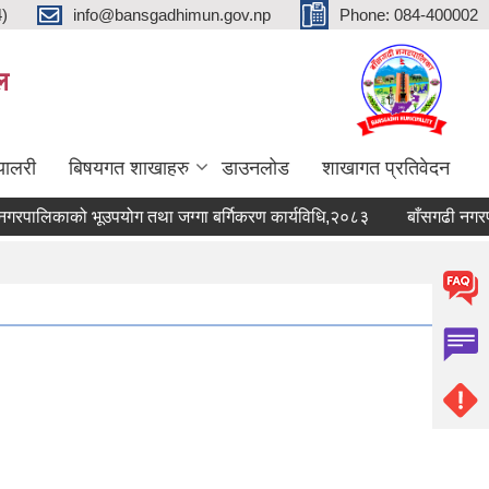
4)
info@bansgadhimun.gov.np
Phone: 084-400002
ल
्यालरी
बिषयगत शाखाहरु
डाउनलोड
शाखागत प्रतिवेदन
ालिकाको भूउपयोग तथा जग्गा बर्गिकरण कार्यविधि,२०८३
बाँसगढी नगरपालि