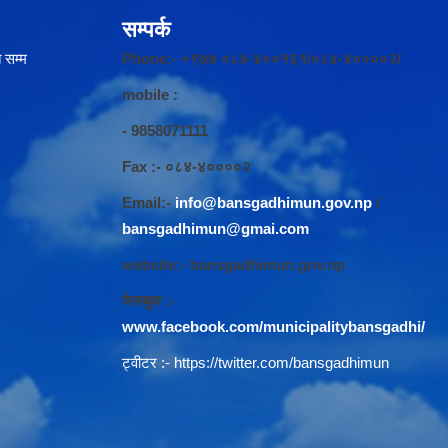
सम्पर्क
 सम्म
Phone:- +९७७ ०८४-४००१६१/०८४-४००००२/
mobile :
- 9858071111
Fax :- ०८४-४००००२
Email:-
info@bansgadhimun.gov.np
/
bansgadhimun@gmai.com
website:- bansgadhimun.gov.np
फेसबुक :-
www.facebook.com/municipalitybansgadhi/
ट्वीटर :-
https://twitter.com/bansgadhimun