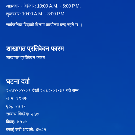
आइतबार - बिहीवार: 10:00 A.M. - 5:00 P.M.
शुक्रवार: 10:00 A.M. - 3:00 P.M.
सार्बजनिक बिदाको दिनमा कार्यालय बन्द रहने छ ।
शाखागत प्रतिवेदन फारम
शाखागत प्रतिवेदन फारम
घटना दर्ता
२‍०७४-०४-०१ देखी २०८२-०३-३१ गते सम्म
जन्मः ९९१७
मृत्यूः २७१९
सम्बन्ध बिच्छेदः २६७
विवाहः ४५०४
बसाई सरी आएकोः ४७८१