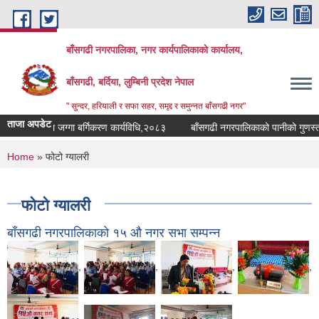
Skip to main content
बाँसगढी नगरपालिका, नगर कार्यपालिकाकाे कार्यालय,
बाँसगढी, बर्दिया, लुम्बिनी प्रदेश नेपाल
" सुन्दर, हरियाली र सफा सहर, समृद्द र समुन्नत बाँसगढी नगर"
ताजा अपडेट
योग तथा जग्गा बर्गिकरण कार्यविधि,२०८३
बाँसगढी नगरपालिकाको पानीको गुणस्तर मिन
You are here
Home
» फोटो ग्यालरी
फोटो ग्यालरी
बाँसगढी नगरपालिकाको १५ ‌औ नगर सभा सम्पन्न
,
,
,
,