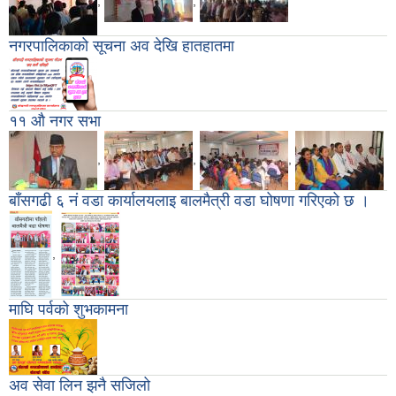
,
,
नगरपालिकाको सूचना अव देखि हातहातमा
११ औ नगर सभा
,
,
,
बाँसगढी ६ नं वडा कार्यालयलाइ बालमैत्री वडा घोषणा गरिएको छ ।
,
माघि पर्वको शुभकामना
अव सेवा लिन झनै सजिलो