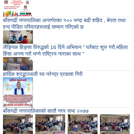
बाँसगढी नगरपालिका अन्तर्गतका १०० भन्दा बढी शहिद , बेपता तथा
द्दन्द पीडित परिवारहरुलाई सम्मान गरिएको छ
लैङ्गिक हिङ्सा विरुद्धको 16 दिने अभियान " घरैबाट शुरु गरौ,महिला
हिंसा अन्त्य गरौ भन्ने राष्ट्रिय नाराका साथ "
हार्दिक श्रद्धाञ्जली स्व नरेन्द्र प्रकाश गिरी
बाँसगढी नगरपालिकाको साताै नगर सभा २०७७
,
,
,
,