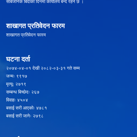
सार्बजनिक बिदाको दिनमा कार्यालय बन्द रहने छ ।
शाखागत प्रतिवेदन फारम
शाखागत प्रतिवेदन फारम
घटना दर्ता
२‍०७४-०४-०१ देखी २०८२-०३-३१ गते सम्म
जन्मः ९९१७
मृत्यूः २७१९
सम्बन्ध बिच्छेदः २६७
विवाहः ४५०४
बसाई सरी आएकोः ४७८१
बसाई सरी जानेः २७९८