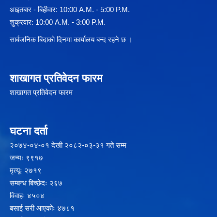
आइतबार - बिहीवार: 10:00 A.M. - 5:00 P.M.
शुक्रवार: 10:00 A.M. - 3:00 P.M.
सार्बजनिक बिदाको दिनमा कार्यालय बन्द रहने छ ।
शाखागत प्रतिवेदन फारम
शाखागत प्रतिवेदन फारम
घटना दर्ता
२‍०७४-०४-०१ देखी २०८२-०३-३१ गते सम्म
जन्मः ९९१७
मृत्यूः २७१९
सम्बन्ध बिच्छेदः २६७
विवाहः ४५०४
बसाई सरी आएकोः ४७८१