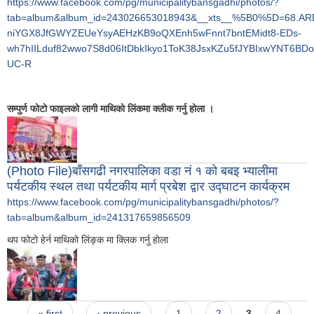
https://www.facebook.com/pg/municipalitybansgadhi/photos/?
tab=album&album_id=243026653018943&__xts__%5B0%5D=68.A
niYGX8JfGWYZEUeYsyAEHzKB9oQXEnh5wFnnt7bntEMidt8-EDs-
wh7hIILduf82wwo7S8d06ItDbkIkyo1ToK38JsxKZu5fJYBIxwYNT6B
UC-R
सम्पुर्ण फोटो फाइलको लागी माथिकाे लिंकमा क्लीक गर्नु होला ।
(Photo File)बाँसगढी नगरपालिका वडा नं १ को बबइ भ्यालीमा
पर्यटकीय स्थल तथा पर्यटकीय मार्ग प्रबेश द्वार उद्घाटन कार्यक्रम
https://www.facebook.com/pg/municipalitybansgadhi/photos/?
tab=album&album_id=241317659856509
थप फोटो हेर्न माथिकाे लिंङ्क मा क्लिक गर्नु हाेला
Pages
« first
‹ previous
1
2
3
4