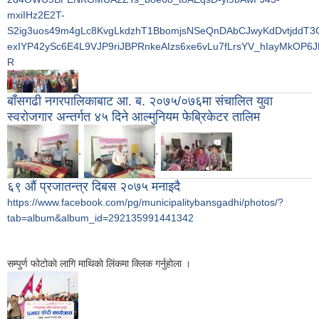
mxiIHz2E2T-
S2ig3uos49m4gLc8KvgLkdzhT1BbomjsNSeQnDAbCJwyKdDvtjddT3
exIYP42ySc6E4L9VJP9riJBPRnkeAIzs6xe6vLu7fLrsYV_hIayMk
R
बाँसगढी नगरपालिकाबाट आ. ब. २०७५/०७६मा संचालित युवा
स्वरोजगार अन्तर्गत ४५ दिने आल्मुनियम फेब्रिकेटर तालिम
,
,
६९ औं प्रजातन्त्र दिबस २०७५ मनाइदै
https://www.facebook.com/pg/municipalitybansgadhi/photos/?
tab=album&album_id=292135991441342
सम्पुर्ण फोटोकाे लागि माथिकाे लि‌ंकमा क्लिक गर्नुहाेला ।