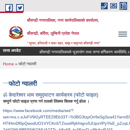
Skip to main content
बाँसगढी नगरपालिका, नगर कार्यपालिकाकाे कार्यालय,
बाँसगढी, बर्दिया, लुम्बिनी प्रदेश नेपाल
" सुन्दर, हरियाली र सफा सहर, समृद्द र समुन्नत बाँसगढी नगर"
ताजा अपडेट
बाँसगढी नगरपालिकाको भूउपयोग तथा जग्गा बर्गिकरण कार्यविधि,२०८३
You are here
Home
» फोटो ग्यालरी
फोटो ग्यालरी
ॐ केदारेश्वर धाम समुद्घाटन कार्यक्रम (फोटो फाइल)
सम्पुर्ण फोटो फाइल प्रप्त गर्न तलकाे लि‌ंकमा क्लिक गर्नु होला ।
https://www.facebook.com/media/set/?
set=ms.c.eJxFVW2yRTEE29Eb33T~%3BG3tzpOn9aSgSoa41YarmEl
HTlHmDf0pQwodUO1VYCKn5TZiuwIRjihhtgro5JUpxVPyYlsE_pZz
2d4OWU9BFENKGMUA2ZTs_b8e68_toAEqsD-yi9bAwPJ43-