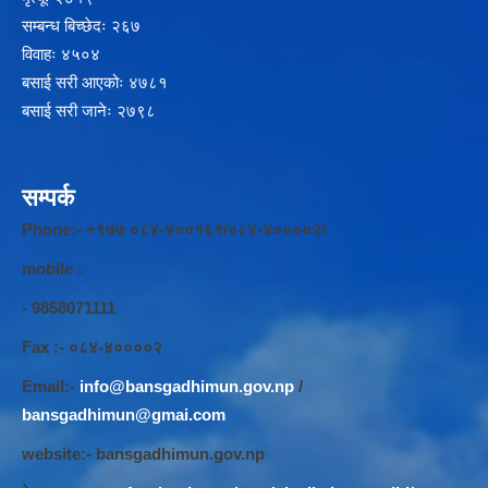
सम्बन्ध बिच्छेदः २६७
विवाहः ४५०४
बसाई सरी आएकोः ४७८१
बसाई सरी जानेः २७९८
सम्पर्क
Phone:- +९७७ ०८४-४००१६१/०८४-४००००२/
mobile :
- 9858071111
Fax :- ०८४-४००००२
Email:-
info@bansgadhimun.gov.np
/
bansgadhimun@gmai.com
website:- bansgadhimun.gov.np