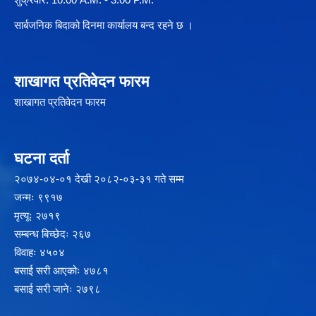
सार्बजनिक बिदाको दिनमा कार्यालय बन्द रहने छ ।
शाखागत प्रतिवेदन फारम
शाखागत प्रतिवेदन फारम
घटना दर्ता
२‍०७४-०४-०१ देखी २०८२-०३-३१ गते सम्म
जन्मः ९९१७
मृत्यूः २७१९
सम्बन्ध बिच्छेदः २६७
विवाहः ४५०४
बसाई सरी आएकोः ४७८१
बसाई सरी जानेः २७९८