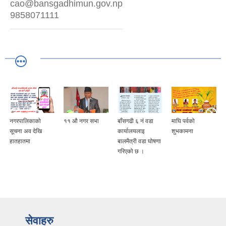
cao@bansgadhimun.gov.np
9858071111
नगरपालिकाको
११ औ नगर सभा
बाँसगढी ६ नं वडा
माघि पर्वको
सूचना अव देखि
कार्यालयलाइ
शुभकामना
हातहातमा
बालमैत्री वडा घोषणा
गरिएको छ ।
सेवाहरु