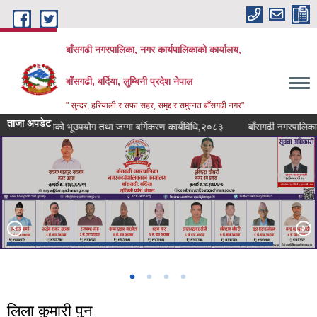
Skip to main content
बाँसगढी नगरपालिका, नगर कार्यपालिकाकाे कार्यालय,
बाँसगढी, बर्दिया, लुम्बिनी प्रदेश नेपाल
" सुन्दर, हरियाली र सफा सहर, समृद्द र समुन्नत बाँसगढी नगर"
ताजा अपडेट
नगरपालिकाको भूउपयोग तथा जग्गा बर्गिकरण कार्यविधि,२०८३
बाँसगढी नगरपालिकाको पा
लिला कुमारी पुन