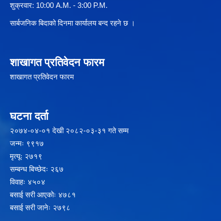
शुक्रवार: 10:00 A.M. - 3:00 P.M.
सार्बजनिक बिदाको दिनमा कार्यालय बन्द रहने छ ।
शाखागत प्रतिवेदन फारम
शाखागत प्रतिवेदन फारम
घटना दर्ता
२‍०७४-०४-०१ देखी २०८२-०३-३१ गते सम्म
जन्मः ९९१७
मृत्यूः २७१९
सम्बन्ध बिच्छेदः २६७
विवाहः ४५०४
बसाई सरी आएकोः ४७८१
बसाई सरी जानेः २७९८