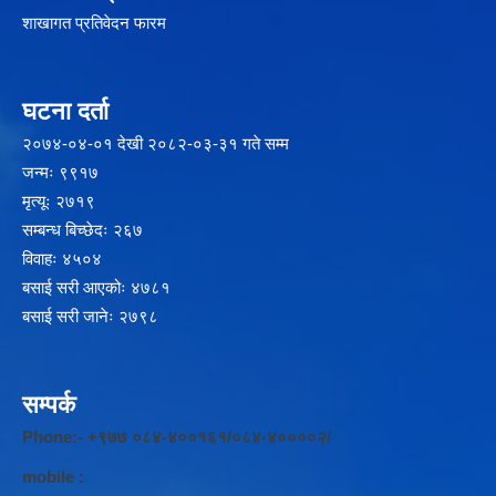
शाखागत प्रतिवेदन फारम
घटना दर्ता
२‍०७४-०४-०१ देखी २०८२-०३-३१ गते सम्म
जन्मः ९९१७
मृत्यूः २७१९
सम्बन्ध बिच्छेदः २६७
विवाहः ४५०४
बसाई सरी आएकोः ४७८१
बसाई सरी जानेः २७९८
सम्पर्क
Phone:- +९७७ ०८४-४००१६१/०८४-४००००२/
mobile :