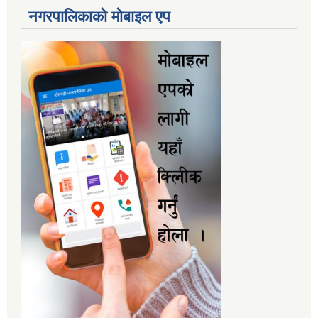
नगरपालिकाकाे माेबाइल एप