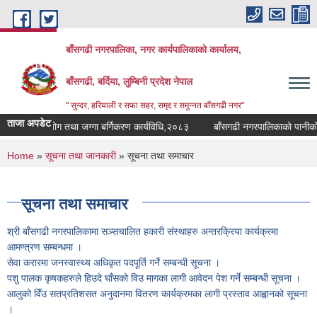
Skip to main content
बाँसगढी नगरपालिका, नगर कार्यपालिकाकाे कार्यालय,
बाँसगढी, बर्दिया, लुम्बिनी प्रदेश नेपाल
" सुन्दर, हरियाली र सफा सहर, समृद्द र समुन्नत बाँसगढी नगर"
ताजा अपडेट
ाको भूउपयोग तथा जग्गा बर्गिकरण कार्यविधि,२०८३
बाँसगढी नगरपालिकाको पानीको गुण
You are here
Home
»
सूचना तथा जानकारी
» सूचना तथा समाचार
सूचना तथा समाचार
श्री बाँसगढी नगरपालिकामा सञ्सचालित हकारी संस्थाहरु अन्तरक्रिया कार्यक्रमा
आमण्त्रण सम्बन्धमा ।
सेवा करारमा जनस्वास्थ्य अधिकृत पदपूर्ति गर्ने सम्बन्धी सूचना ।
पशु पालक कृषकहरुले हिउदे घाँसको विउ मागका लागी आवेदन पेश गर्ने सम्बन्धी सूचना ।
आलुको विँउ सतप्रतिशसत अनुदानमा वितरण कार्यक्रमका लागी प्रस्ताव आह्वानको सूचना
।