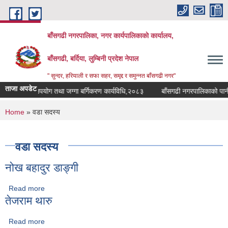
Skip to main content
बाँसगढी नगरपालिका, नगर कार्यपालिकाकाे कार्यालय,
बाँसगढी, बर्दिया, लुम्बिनी प्रदेश नेपाल
" सुन्दर, हरियाली र सफा सहर, समृद्द र समुन्नत बाँसगढी नगर"
ताजा अपडेट
लिकाको भूउपयोग तथा जग्गा बर्गिकरण कार्यविधि,२०८३
बाँसगढी नगरपालिकाको पानीको 
You are here
Home
» वडा सदस्य
वडा सदस्य
नोख बहादुर डाङ्गी
Read more
about नोख बहादुर डाङ्गी
तेजराम थारु
Read more
about तेजराम थारु