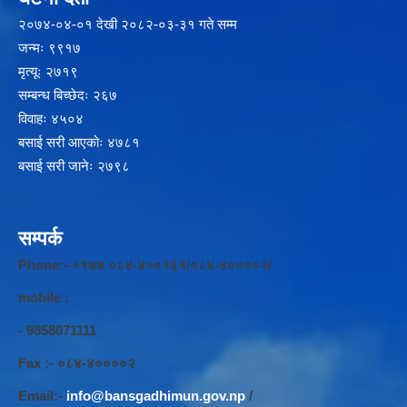
२‍०७४-०४-०१ देखी २०८२-०३-३१ गते सम्म
जन्मः ९९१७
मृत्यूः २७१९
सम्बन्ध बिच्छेदः २६७
विवाहः ४५०४
बसाई सरी आएकोः ४७८१
बसाई सरी जानेः २७९८
सम्पर्क
Phone:- +९७७ ०८४-४००१६१/०८४-४००००२/
mobile :
- 9858071111
Fax :- ०८४-४००००२
Email:-
info@bansgadhimun.gov.np
/