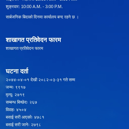
शुक्रवार: 10:00 A.M. - 3:00 P.M.
सार्बजनिक बिदाको दिनमा कार्यालय बन्द रहने छ ।
शाखागत प्रतिवेदन फारम
शाखागत प्रतिवेदन फारम
घटना दर्ता
२‍०७४-०४-०१ देखी २०८२-०३-३१ गते सम्म
जन्मः ९९१७
मृत्यूः २७१९
सम्बन्ध बिच्छेदः २६७
विवाहः ४५०४
बसाई सरी आएकोः ४७८१
बसाई सरी जानेः २७९८