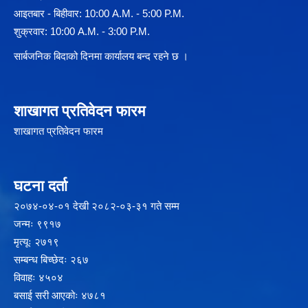
आइतबार - बिहीवार: 10:00 A.M. - 5:00 P.M.
शुक्रवार: 10:00 A.M. - 3:00 P.M.
सार्बजनिक बिदाको दिनमा कार्यालय बन्द रहने छ ।
शाखागत प्रतिवेदन फारम
शाखागत प्रतिवेदन फारम
घटना दर्ता
२‍०७४-०४-०१ देखी २०८२-०३-३१ गते सम्म
जन्मः ९९१७
मृत्यूः २७१९
सम्बन्ध बिच्छेदः २६७
विवाहः ४५०४
बसाई सरी आएकोः ४७८१