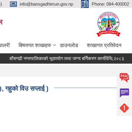
4)
info@bansgadhimun.gov.np
Phone: 084-400002
ल
्यालरी
बिषयगत शाखाहरु
डाउनलोड
शाखागत प्रतिवेदन
बाँसगढी नगरपालिकाको भूउपयोग तथा जग्गा बर्गिकरण कार्यविधि,२०८३
बाँ
३, गहुको विउ सप्लाई )