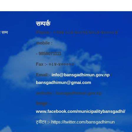
सम्पर्क
 सम्म
Phone:- +९७७ ०८४-४००१६१/०८४-४००००२/
mobile :
- 9858071111
Fax :- ०८४-४००००२
Email:-
info@bansgadhimun.gov.np
/
bansgadhimun@gmai.com
website:- bansgadhimun.gov.np
फेसबुक :-
www.facebook.com/municipalitybansgadhi/
ट्वीटर :-
https://twitter.com/bansgadhimun