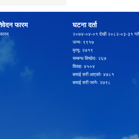
िवेदन फारम
घटना दर्ता
 फारम
२‍०७४-०४-०१ देखी २०८२-०३-३१ गते
जन्मः ९९१७
मृत्यूः २७१९
सम्बन्ध बिच्छेदः २६७
विवाहः ४५०४
बसाई सरी आएकोः ४७८१
बसाई सरी जानेः २७९८