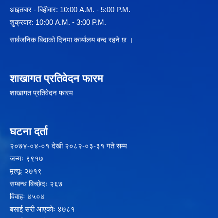
आइतबार - बिहीवार: 10:00 A.M. - 5:00 P.M.
शुक्रवार: 10:00 A.M. - 3:00 P.M.
सार्बजनिक बिदाको दिनमा कार्यालय बन्द रहने छ ।
शाखागत प्रतिवेदन फारम
शाखागत प्रतिवेदन फारम
घटना दर्ता
२‍०७४-०४-०१ देखी २०८२-०३-३१ गते सम्म
जन्मः ९९१७
मृत्यूः २७१९
सम्बन्ध बिच्छेदः २६७
विवाहः ४५०४
बसाई सरी आएकोः ४७८१