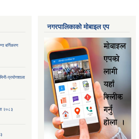
नगरपालिकाकाे माेबाइल एप
गा बर्गिकरण
मिनी-प्रयोगशाला
जना २०८३
८३