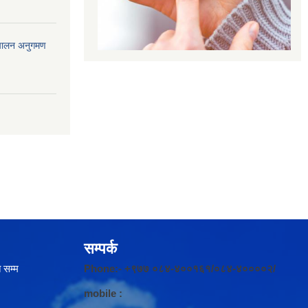
ंचालन अनुगमण
सम्पर्क
 सम्म
Phone:- +९७७ ०८४-४००१६१/०८४-४००००२/
mobile :