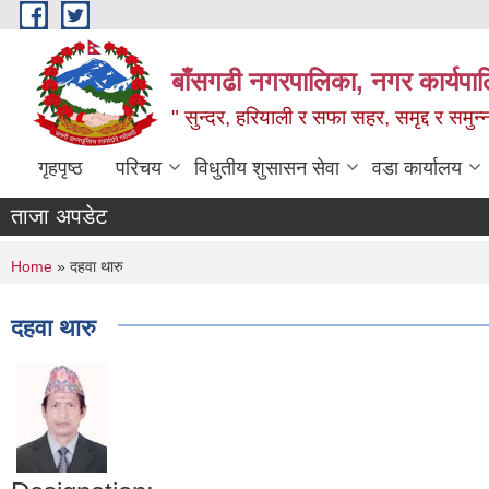
Skip to main content
बाँसगढी नगरपालिका, नगर कार्यपालिक
" सुन्दर, हरियाली र सफा सहर, समृद्द र समुन
गृहपृष्ठ
परिचय
विधुतीय शुसासन सेवा
वडा कार्यालय
ताजा अपडेट
You are here
Home
» दहवा थारु
दहवा थारु