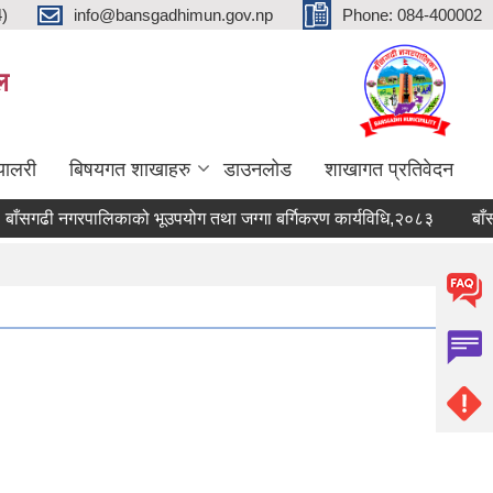
4)
info@bansgadhimun.gov.np
Phone: 084-400002
ल
्यालरी
बिषयगत शाखाहरु
डाउनलोड
शाखागत प्रतिवेदन
सगढी नगरपालिकाको भूउपयोग तथा जग्गा बर्गिकरण कार्यविधि,२०८३
बाँसगढी