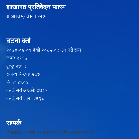
शाखागत प्रतिवेदन फारम
शाखागत प्रतिवेदन फारम
घटना दर्ता
२‍०७४-०४-०१ देखी २०८२-०३-३१ गते सम्म
जन्मः ९९१७
मृत्यूः २७१९
सम्बन्ध बिच्छेदः २६७
विवाहः ४५०४
बसाई सरी आएकोः ४७८१
बसाई सरी जानेः २७९८
सम्पर्क
Phone:- +९७७ ०८४-४००१६१/०८४-४००००२/