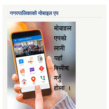
नगरपालिकाकाे माेबाइल एप