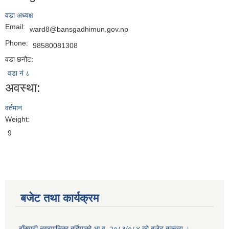
वडा अध्यक्ष
Email:
ward8@bansgadhimun.gov.np
Phone:
98580081308
वडा छनौट:
वडा नं ८
अवस्था:
वर्तमान
Weight:
9
बजेट तथा कार्यक्रम
बाँसगढी नगरपालिका बर्दियाको आ.व. २०८३/०८४ को बजेट बक्तव्य ।