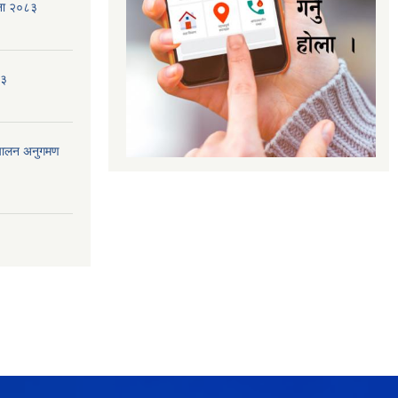
जना २०८३
८३
ंचालन अनुगमण