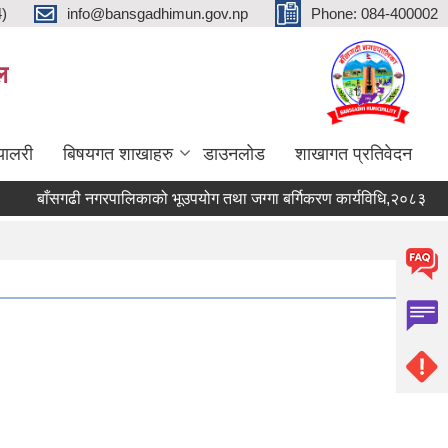
4)
info@bansgadhimun.gov.np
Phone: 084-400002
ल
्यालरी
बिषयगत शाखाहरु
डाउनलोड
शाखागत प्रतिवेदन
बाँसगढी नगरपालिकाको भूउपयोग तथा जग्गा बर्गिकरण कार्यविधि,२०८३
बाँ