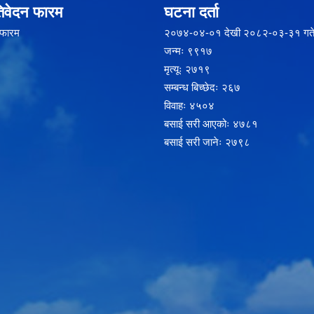
िवेदन फारम
घटना दर्ता
 फारम
२‍०७४-०४-०१ देखी २०८२-०३-३१ गते
जन्मः ९९१७
मृत्यूः २७१९
सम्बन्ध बिच्छेदः २६७
विवाहः ४५०४
बसाई सरी आएकोः ४७८१
बसाई सरी जानेः २७९८