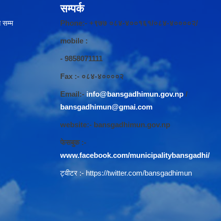
सम्पर्क
 सम्म
Phone:- +९७७ ०८४-४००१६१/०८४-४००००२/
mobile :
- 9858071111
Fax :- ०८४-४००००२
Email:-
info@bansgadhimun.gov.np
/
bansgadhimun@gmai.com
website:- bansgadhimun.gov.np
फेसबुक :-
www.facebook.com/municipalitybansgadhi/
ट्वीटर :-
https://twitter.com/bansgadhimun