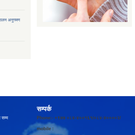
ंचालन अनुगमण
सम्पर्क
 सम्म
Phone:- +९७७ ०८४-४००१६१/०८४-४००००२/
mobile :