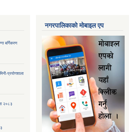
नगरपालिकाकाे माेबाइल एप
गा बर्गिकरण
मिनी-प्रयोगशाला
जना २०८३
८३