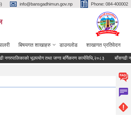
4)
info@bansgadhimun.gov.np
Phone: 084-400002
ल
्यालरी
बिषयगत शाखाहरु
डाउनलोड
शाखागत प्रतिवेदन
नगरपालिकाको भूउपयोग तथा जग्गा बर्गिकरण कार्यविधि,२०८३
बाँसगढी नगरप