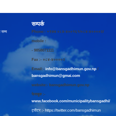
सम्पर्क
 सम्म
Phone:- +९७७ ०८४-४००१६१/०८४-४००००२/
mobile :
- 9858071111
Fax :- ०८४-४००००२
Email:-
info@bansgadhimun.gov.np
/
bansgadhimun@gmai.com
website:- bansgadhimun.gov.np
फेसबुक :-
www.facebook.com/municipalitybansgadhi/
ट्वीटर :-
https://twitter.com/bansgadhimun