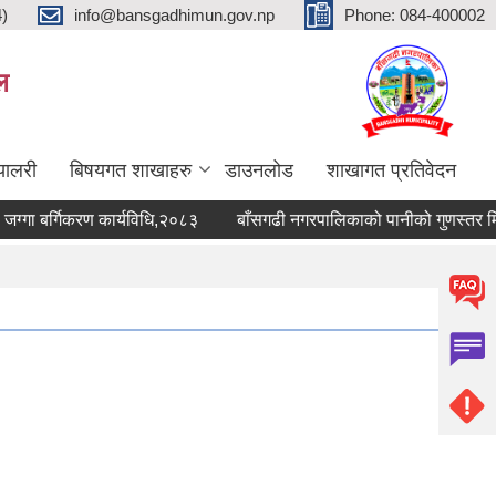
4)
info@bansgadhimun.gov.np
Phone: 084-400002
ल
्यालरी
बिषयगत शाखाहरु
डाउनलोड
शाखागत प्रतिवेदन
 बर्गिकरण कार्यविधि,२०८३
बाँसगढी नगरपालिकाको पानीको गुणस्तर मिनी-