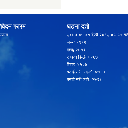
िवेदन फारम
घटना दर्ता
 फारम
२‍०७४-०४-०१ देखी २०८२-०३-३१ गते
जन्मः ९९१७
मृत्यूः २७१९
सम्बन्ध बिच्छेदः २६७
विवाहः ४५०४
बसाई सरी आएकोः ४७८१
बसाई सरी जानेः २७९८