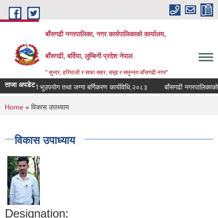
Skip to main content
बाँसगढी नगरपालिका, नगर कार्यपालिकाकाे कार्यालय,
बाँसगढी, बर्दिया, लुम्बिनी प्रदेश नेपाल
" सुन्दर, हरियाली र सफा सहर, समृद्द र समुन्नत बाँसगढी नगर"
ताजा अपडेट
गरपालिकाको भूउपयोग तथा जग्गा बर्गिकरण कार्यविधि,२०८३
बाँसगढी नगरपालिकाको पान
You are here
Home
» विकास उपाध्याय
विकास उपाध्याय
Designation: