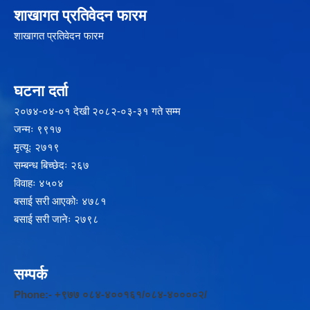
शाखागत प्रतिवेदन फारम
शाखागत प्रतिवेदन फारम
घटना दर्ता
२‍०७४-०४-०१ देखी २०८२-०३-३१ गते सम्म
जन्मः ९९१७
मृत्यूः २७१९
सम्बन्ध बिच्छेदः २६७
विवाहः ४५०४
बसाई सरी आएकोः ४७८१
बसाई सरी जानेः २७९८
सम्पर्क
Phone:- +९७७ ०८४-४००१६१/०८४-४००००२/