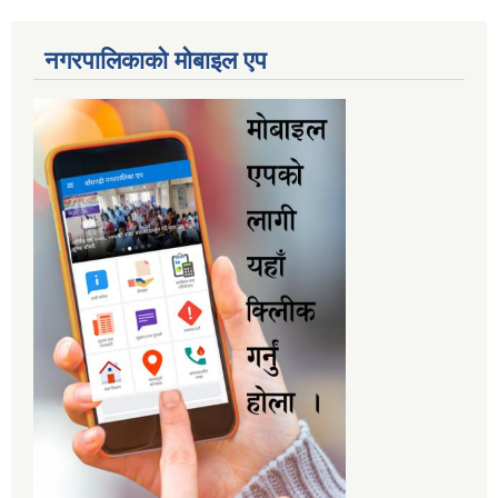
नगरपालिकाकाे माेबाइल एप