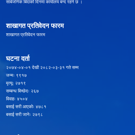
सार्बजनिक बिदाको दिनमा कार्यालय बन्द रहने छ ।
शाखागत प्रतिवेदन फारम
शाखागत प्रतिवेदन फारम
घटना दर्ता
२‍०७४-०४-०१ देखी २०८२-०३-३१ गते सम्म
जन्मः ९९१७
मृत्यूः २७१९
सम्बन्ध बिच्छेदः २६७
विवाहः ४५०४
बसाई सरी आएकोः ४७८१
बसाई सरी जानेः २७९८