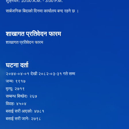
शुक्रवार: 10:00 A.M. - 3:00 P.M.
सार्बजनिक बिदाको दिनमा कार्यालय बन्द रहने छ ।
शाखागत प्रतिवेदन फारम
शाखागत प्रतिवेदन फारम
घटना दर्ता
२‍०७४-०४-०१ देखी २०८२-०३-३१ गते सम्म
जन्मः ९९१७
मृत्यूः २७१९
सम्बन्ध बिच्छेदः २६७
विवाहः ४५०४
बसाई सरी आएकोः ४७८१
बसाई सरी जानेः २७९८