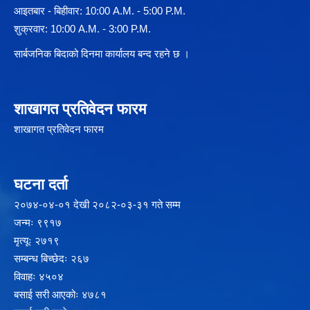
आइतबार - बिहीवार: 10:00 A.M. - 5:00 P.M.
शुक्रवार: 10:00 A.M. - 3:00 P.M.
सार्बजनिक बिदाको दिनमा कार्यालय बन्द रहने छ ।
शाखागत प्रतिवेदन फारम
शाखागत प्रतिवेदन फारम
घटना दर्ता
२‍०७४-०४-०१ देखी २०८२-०३-३१ गते सम्म
जन्मः ९९१७
मृत्यूः २७१९
सम्बन्ध बिच्छेदः २६७
विवाहः ४५०४
बसाई सरी आएकोः ४७८१