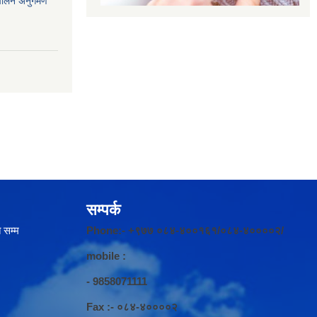
ंचालन अनुगमण
सम्पर्क
 सम्म
Phone:- +९७७ ०८४-४००१६१/०८४-४००००२/
mobile :
- 9858071111
Fax :- ०८४-४००००२