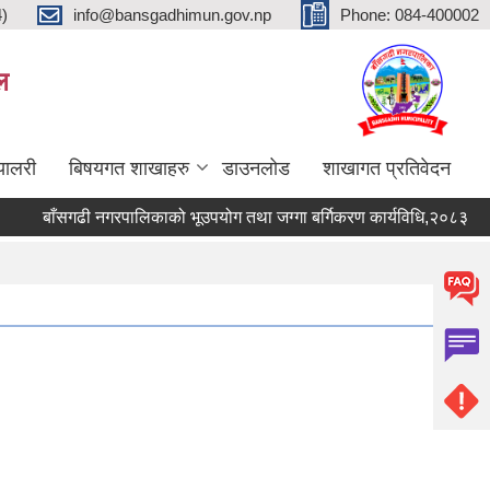
4)
info@bansgadhimun.gov.np
Phone: 084-400002
ल
्यालरी
बिषयगत शाखाहरु
डाउनलोड
शाखागत प्रतिवेदन
बाँसगढी नगरपालिकाको भूउपयोग तथा जग्गा बर्गिकरण कार्यविधि,२०८३
बा