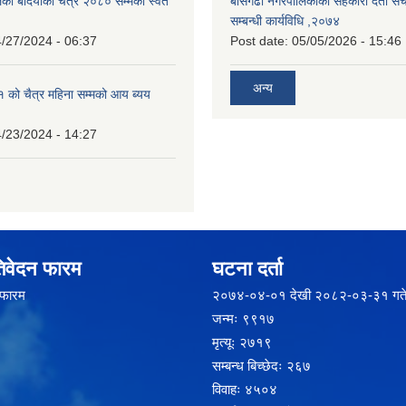
का बर्दियाको चैत्र २०८० सम्मको स्वत
बाँसगढी नगरपालिकाको सहकारी दर्ता स
सम्बन्धी कार्यविधि ,२०७४
/27/2024 - 06:37
Post date:
05/05/2026 - 15:46
अन्य
को चैत्र महिना सम्मको आय ब्यय
/23/2024 - 14:27
िवेदन फारम
घटना दर्ता
 फारम
२‍०७४-०४-०१ देखी २०८२-०३-३१ गते
जन्मः ९९१७
मृत्यूः २७१९
सम्बन्ध बिच्छेदः २६७
विवाहः ४५०४