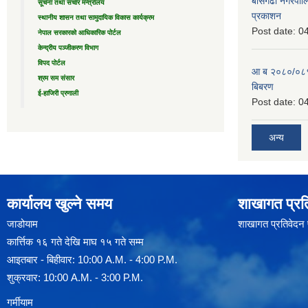
बाँसगढी नगरपालि
सूचना तथा संचार मन्त्रालय
प्रकाशन
स्थानीय शासन तथा सामुदायिक विकास कार्यक्रम
Post date:
04
नेपाल सरकारको आधिकारिक पोर्टल
केन्द्रीय पञ्जीकरण विभाग
विपद पोर्टल
आ ब २०८०/०८१ 
श्रम सम संसार
बिबरण
ई-हाजिरी प्रणाली
Post date:
04
अन्य
कार्यालय खुल्ने समय
शाखागत प्रत
जाडोयाम
शाखागत प्रतिवेदन
कार्त्तिक १६ गते देखि माघ १५ गते सम्म
आइतबार - बिहीवार: 10:00 A.M. - 4:00 P.M.
शुक्रवार: 10:00 A.M. - 3:00 P.M.
गर्मीयाम