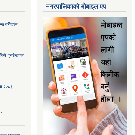
नगरपालिकाकाे माेबाइल एप
गा बर्गिकरण
मिनी-प्रयोगशाला
जना २०८३
८३