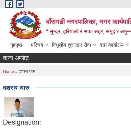
Skip to main content
बाँसगढी नगरपालिका, नगर कार्यपालिक
" सुन्दर, हरियाली र सफा सहर, समृद्द र समुन
गृहपृष्ठ
परिचय
विधुतीय शुसासन सेवा
वडा कार्यालय
ताजा अपडेट
You are here
Home
» दशरथ थारु
दशरथ थारु
Designation: