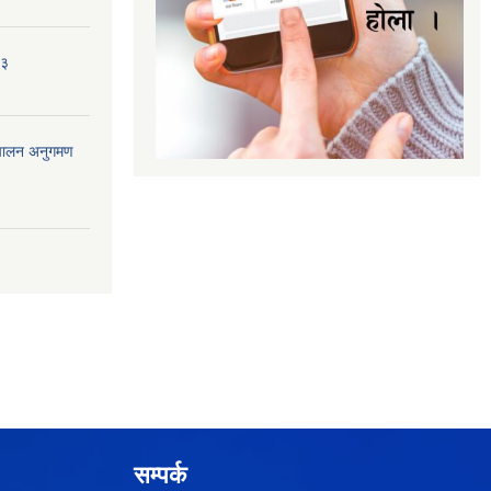
८३
ंचालन अनुगमण
सम्पर्क