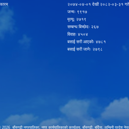
 फारम
२‍०७४-०४-०१ देखी २०८२-०३-३१ गते
जन्मः ९९१७
मृत्यूः २७१९
सम्बन्ध बिच्छेदः २६७
विवाहः ४५०४
बसाई सरी आएकोः ४७८१
बसाई सरी जानेः २७९८
 2026 बाँसगढी नगरपालिका, नगर कार्यपालिकाकाे कार्यालय, बाँसगढी, बर्दिया, लुम्बिनी प्रदेश नेप