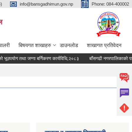
4)
info@bansgadhimun.gov.np
Phone: 084-400002
ल
्यालरी
बिषयगत शाखाहरु
डाउनलोड
शाखागत प्रतिवेदन
उपयोग तथा जग्गा बर्गिकरण कार्यविधि,२०८३
बाँसगढी नगरपालिकाको पानीको