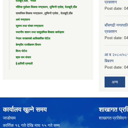
देउखुरी,दाँङ, नेपाल
प्रकाशन
भौतिक पूर्वाधार विकास मन्त्रालय, लुम्विनी प्रदेश, देउखुरी,दाँङ
Post date:
04
सामाजिक विकास मन्त्रालय ,लुम्विनी प्रदेश , देउखुरी,दाँङ
अर्थ मन्त्रालय
बाँसगढी नगरपालि
सूचना तथा संचार मन्त्रालय
प्रकाशन
स्थानीय शासन तथा सामुदायिक विकास कार्यक्रम
Post date:
04
नेपाल सरकारको आधिकारिक पोर्टल
केन्द्रीय पञ्जीकरण विभाग
विपद पोर्टल
आ ब २०८०/०८१ 
श्रम सम संसार
बिबरण
ई-हाजिरी प्रणाली
Post date:
04
अन्य
कार्यालय खुल्ने समय
शाखागत प्रत
जाडोयाम
शाखागत प्रतिवेदन
कार्त्तिक १६ गते देखि माघ १५ गते सम्म