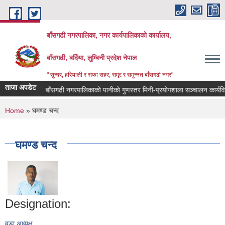
Skip to main content
बाँसगढी नगरपालिका, नगर कार्यपालिकाकाे कार्यालय,
बाँसगढी, बर्दिया, लुम्बिनी प्रदेश नेपाल
" सुन्दर, हरियाली र सफा सहर, समृद्द र समुन्नत बाँसगढी नगर"
ताजा अपडेट
धि,२०८३
बाँसगढी नगरपालिकाको पानीको गुणस्तर मिनी-प्रयोगशाला सञ्चालन कार्यविधि
You are here
Home
» घमण्ड चन्द
घमण्ड चन्द
Designation:
वडा अध्यक्ष