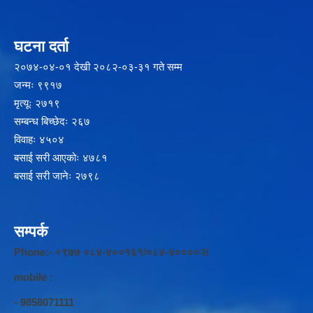
घटना दर्ता
२‍०७४-०४-०१ देखी २०८२-०३-३१ गते सम्म
जन्मः ९९१७
मृत्यूः २७१९
सम्बन्ध बिच्छेदः २६७
विवाहः ४५०४
बसाई सरी आएकोः ४७८१
बसाई सरी जानेः २७९८
सम्पर्क
Phone:- +९७७ ०८४-४००१६१/०८४-४००००२/
mobile :
- 9858071111