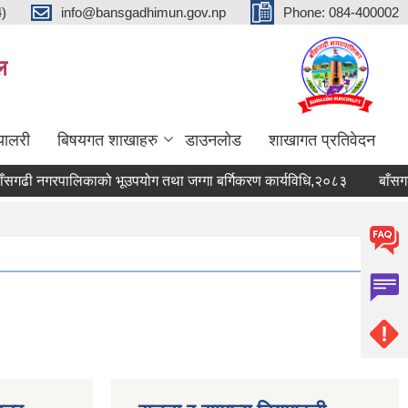
4)
info@bansgadhimun.gov.np
Phone: 084-400002
ल
्यालरी
बिषयगत शाखाहरु
डाउनलोड
शाखागत प्रतिवेदन
गढी नगरपालिकाको भूउपयोग तथा जग्गा बर्गिकरण कार्यविधि,२०८३
बाँसगढी