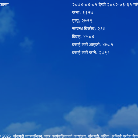
 फारम
२‍०७४-०४-०१ देखी २०८२-०३-३१ गते
जन्मः ९९१७
मृत्यूः २७१९
सम्बन्ध बिच्छेदः २६७
विवाहः ४५०४
बसाई सरी आएकोः ४७८१
बसाई सरी जानेः २७९८
 2026 बाँसगढी नगरपालिका, नगर कार्यपालिकाकाे कार्यालय, बाँसगढी, बर्दिया, लुम्बिनी प्रदेश नेप