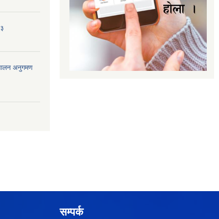
८३
ंचालन अनुगमण
सम्पर्क