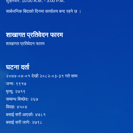
शुक्रवार: 10:00 A.M. - 3:00 P.M.
सार्बजनिक बिदाको दिनमा कार्यालय बन्द रहने छ ।
शाखागत प्रतिवेदन फारम
शाखागत प्रतिवेदन फारम
घटना दर्ता
२‍०७४-०४-०१ देखी २०८२-०३-३१ गते सम्म
जन्मः ९९१७
मृत्यूः २७१९
सम्बन्ध बिच्छेदः २६७
विवाहः ४५०४
बसाई सरी आएकोः ४७८१
बसाई सरी जानेः २७९८