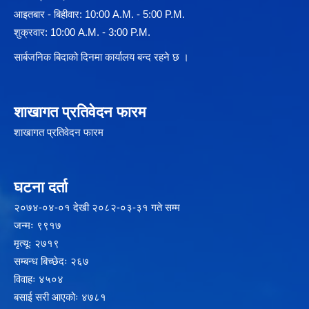
आइतबार - बिहीवार: 10:00 A.M. - 5:00 P.M.
शुक्रवार: 10:00 A.M. - 3:00 P.M.
सार्बजनिक बिदाको दिनमा कार्यालय बन्द रहने छ ।
शाखागत प्रतिवेदन फारम
शाखागत प्रतिवेदन फारम
घटना दर्ता
२‍०७४-०४-०१ देखी २०८२-०३-३१ गते सम्म
जन्मः ९९१७
मृत्यूः २७१९
सम्बन्ध बिच्छेदः २६७
विवाहः ४५०४
बसाई सरी आएकोः ४७८१